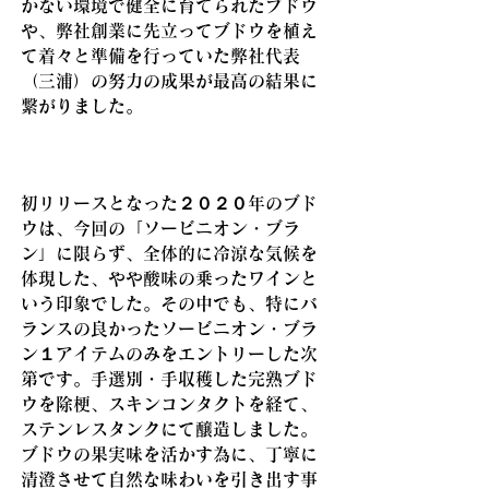
かない環境で健全に育てられたブドウ
や、弊社創業に先立ってブドウを植え
て着々と準備を行っていた弊社代表
（三浦）の努力の成果が最高の結果に
繋がりました。
初リリースとなった２０２０年のブド
ウは、今回の「ソービニオン・ブラ
ン」に限らず、全体的に冷涼な気候を
体現した、やや酸味の乗ったワインと
いう印象でした。その中でも、特にバ
ランスの良かったソービニオン・ブラ
ン１アイテムのみをエントリーした次
第です。手選別・手収穫した完熟ブド
ウを除梗、スキンコンタクトを経て、
ステンレスタンクにて醸造しました。
ブドウの果実味を活かす為に、丁寧に
清澄させて自然な味わいを引き出す事