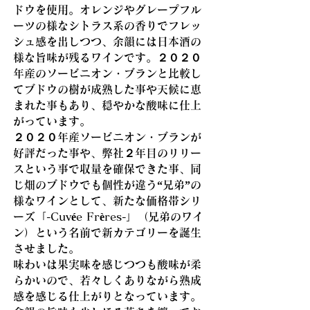
ドウを使用。オレンジやグレープフル
ーツの様なシトラス系の香りでフレッ
シュ感を出しつつ、余韻には日本酒の
様な旨味が残るワインです。２０２０
年産のソービニオン・ブランと比較し
てブドウの樹が成熟した事や天候に恵
まれた事もあり、穏やかな酸味に仕上
がっています。
２０２０年産ソービニオン・ブランが
好評だった事や、弊社２年目のリリー
スという事で収量を確保できた事、同
じ畑のブドウでも個性が違う“兄弟”の
様なワインとして、新たな価格帯シリ
ーズ「-Cuvée Frères-」（兄弟のワイ
ン）という名前で新カテゴリーを誕生
させました。
味わいは果実味を感じつつも酸味が柔
らかいので、若々しくありながら熟成
感を感じる仕上がりとなっています。