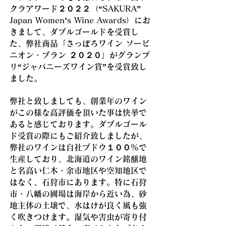
クラアワード２０２２（“SAKURA”
Japan Women’s Wine Awards）にお
きまして、ダブルゴールドを受賞し
た、弊社商品「さっぽろワイン ソービ
ニオン・ブラン ２０２０」がグランプ
リ“ジャパニーズワイン賞”を受賞致し
ました。
弊社と致しましても、創業年のワイン
がこの様な高評価を頂いた事は快挙で
あると感じております。ダブルゴール
ド受賞の際にもご紹介致しましたが、
弊社のワインは自社ブドウ１００％で
生産しており、北海道のワイン銘醸地
と名高い仁木・余市地区や空知地区で
はなく、石狩市にあります。特に石狩
市・八幡の圃場は海岸から近い為、砂
地主体の土壌で、水はけが良く風も強
く吹きつけます。湿気や害虫が寄り付