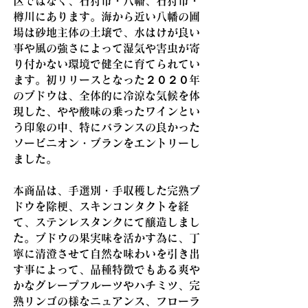
区ではなく、石狩市・八幡、石狩市・
樽川にあります。海から近い八幡の圃
場は砂地主体の土壌で、水はけが良い
事や風の強さによって湿気や害虫が寄
り付かない環境で健全に育てられてい
ます。初リリースとなった２０２０年
のブドウは、全体的に冷涼な気候を体
現した、やや酸味の乗ったワインとい
う印象の中、特にバランスの良かった
ソービニオン・ブランをエントリーし
ました。
本商品は、手選別・手収穫した完熟ブ
ドウを除梗、スキンコンタクトを経
て、ステンレスタンクにて醸造しまし
た。ブドウの果実味を活かす為に、丁
寧に清澄させて自然な味わいを引き出
す事によって、品種特徴でもある爽や
かなグレープフルーツやハチミツ、完
熟リンゴの様なニュアンス、フローラ