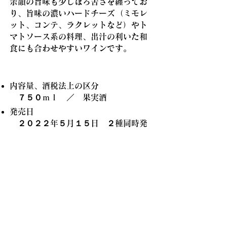
余韻の旨味も少しほろ苦さを纏ってお
り、旨味の濃いハードチーズ（ミモレ
ット、コンテ、ラクレットなど）やト
マトソース系の料理、出汁の利いた和
食にも合わせやすいワインです。
内容量、酒税法上の区分
７５０ｍｌ ／ 果実酒
発売日
２０２２年５月１５日 ２種同時発
売開始
（弊社販売イベントにて先行販売有
り）
アルコール度数
・さっぽろワイン／１１％
・さっぽろワイン／１０％
参考小売価格
・さっぽろワイン／