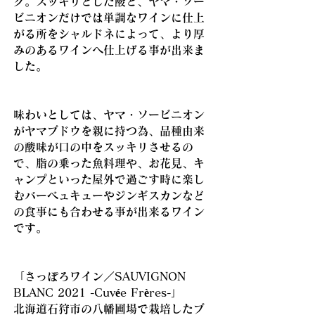
ク。スッキリとした酸と、ヤマ・ソー
ビニオンだけでは単調なワインに仕上
がる所をシャルドネによって、より厚
みのあるワインへ仕上げる事が出来ま
した。
味わいとしては、ヤマ・ソービニオン
がヤマブドウを親に持つ為、品種由来
の酸味が口の中をスッキリさせるの
で、脂の乗った魚料理や、お花見、キ
ャンプといった屋外で過ごす時に楽し
むバーベュキューやジンギスカンなど
の食事にも合わせる事が出来るワイン
です。
「さっぽろワイン／SAUVIGNON
BLANC 2021 -Cuvée Frères-」
北海道石狩市の八幡圃場で栽培したブ