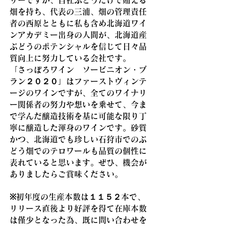
リーですが、自社ぶどうだけで賄える
畑を持ち、代表の三浦、畑の管理責任
者の西原とともに私も含め北海道ワイ
ンアカデミー出身の人間が、北海道産
ぶどうのポテンシャルを信じて日々品
質向上に努力している会社です。
「さっぽろワイン ソービニオン・ブ
ラン２０２０」はファーストヴィンテ
ージのワインですが、全てのワイナリ
ー関係者の努力や想いを乗せて、今ま
で学んだ醸造技術を基に可能な限り丁
寧に醸造した渾身のワインです。砂質
かつ、北海道でも珍しい石狩市でのぶ
どう畑でのテロワールも品質の個性に
表れていると思います。ぜひ、機会が
ありましたらご賞味ください。
※初年度の生産本数は１１５２本で、
リリース直後より好評を得て在庫本数
は僅少となった為、既に問い合わせを