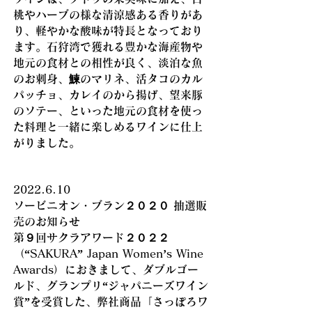
桃やハーブの様な清涼感ある香りがあ
り、軽やかな酸味が特長となっており
ます。石狩湾で獲れる豊かな海産物や
地元の食材との相性が良く、淡泊な魚
のお刺身、鰊のマリネ、活タコのカル
パッチョ、カレイのから揚げ、望来豚
のソテー、といった地元の食材を使っ
た料理と一緒に楽しめるワインに仕上
がりました。
2022.6.10
ソービニオン・ブラン２０２０ 抽選販
売のお知らせ
第９回サクラアワード２０２２
（“SAKURA” Japan Women’s Wine
Awards）におきまして、ダブルゴー
ルド、グランプリ“ジャパニーズワイン
賞”を受賞した、弊社商品「さっぽろワ