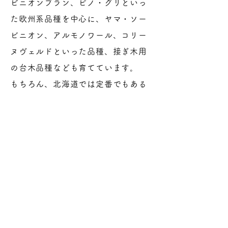
ビニオンブラン、ピノ・グリといっ
た欧州系品種を中心に、ヤマ・ソー
ビニオン、アルモノワール、コリー
ヌヴェルドといった品種、接ぎ木用
の台木品種なども育てています。
もちろん、北海道では定番でもある
ケルナー、ミュラートゥルガウ、リ
ースリングといった東欧品種もあ
り、自社畑１００％を活かした多種
多様の品種を育てております。​
砂質土壌の影響もあり、繊細なぶど
うの味わいが特徴です。