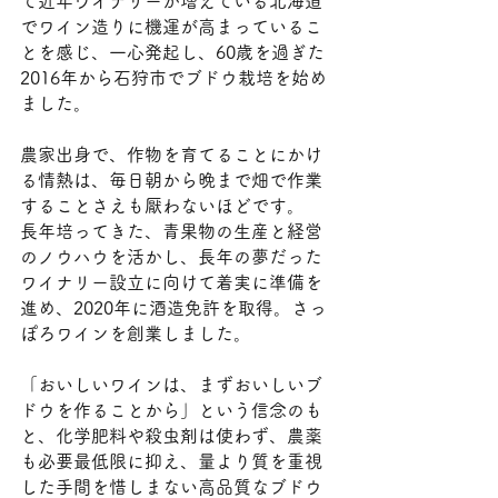
て近年ワイナリーが増えている北海道
でワイン造りに機運が高まっているこ
とを感じ、一心発起し、60歳を過ぎた
2016年から石狩市でブドウ栽培を始め
ました。
農家出身で、作物を育てることにかけ
る情熱は、毎日朝から晩まで畑で作業
することさえも厭わないほどです。
長年培ってきた、青果物の生産と経営
のノウハウを活かし、長年の夢だった
ワイナリー設立に向けて着実に準備を
進め、2020年に酒造免許を取得。さっ
ぽろワインを創業しました。
「おいしいワインは、まずおいしいブ
ドウを作ることから」という信念のも
と、化学肥料や殺虫剤は使わず、農薬
も必要最低限に抑え、量より質を重視
した手間を惜しまない高品質なブドウ