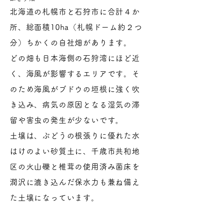
北海道の札幌市と石狩市に合計４か
所、総面積10ha（札幌ドーム約２つ
分）ちかくの自社畑があります。
どの畑も日本海側の石狩湾にほど近
く、海風が影響するエリアです。そ
のため海風がブドウの垣根に強く吹
き込み、病気の原因となる湿気の滞
留や害虫の発生が少ないです。
土壌は、ぶどうの根張りに優れた水
はけのよい砂質土に、千歳市共和地
区の火山礫と椎茸の使用済み菌床を
潤沢に漉き込んだ保水力も兼ね備え
た土壌になっています。